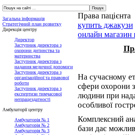
Права пацієнта
Загальна інформація
купить джакузи
Стратегічний план розвитку
Дирекція центру
онлайн магазин
Директор
Заступник директора з
Пр
охорони дитинства та
материнства
Заступник директора з
надання медичної допомоги
Заступник директора з
На сучасному ет
організаційної та правової
роботи
сфери охорони з
Заступник директора з
людини при над
експертизи тимчасової
непрацездатності
особливої гостр
Амбулаторії центру
Комплексний ана
Амбулаторія № 1
Амбулаторія № 2
бази дає можлив
Амбулаторія № 3