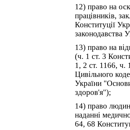
12) право на ос
працівників, зак
Конституції Укра
законодавства У
13) право на ві
(ч. 1 ст. 3 Конст
1, 2 ст. 1166, ч.
Цивільного кодек
України "Основи
здоров'я");
14) право людин
наданні медичної 
64, 68 Конституц