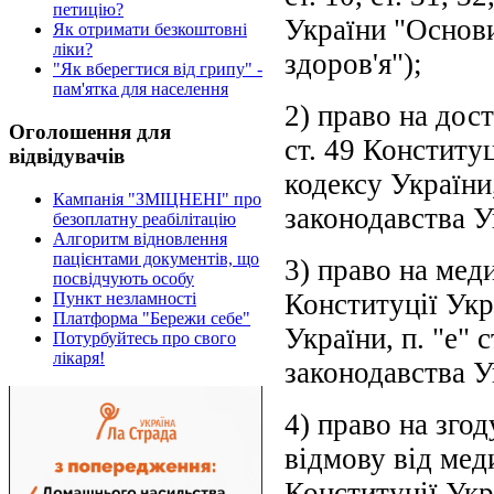
петицію?
України "Основи
Як отримати безкоштовні
ліки?
здоров'я");
"Як вберегтися від грипу" -
пам'ятка для населення
2) право на дост
Оголошення для
ст. 49 Конституц
відвідувачів
кодексу України,
Кампанія "ЗМІЦНЕНІ" про
законодавства У
безоплатну реабілітацію
Алгоритм відновлення
пацієнтами документів, що
3) право на меди
посвідчують особу
Конституції Укр
Пункт незламності
Платформа "Бережи себе"
України, п. "е" 
Потурбуйтесь про свого
лікаря!
законодавства У
4) право на зго
відмову від меди
Конституції Украї