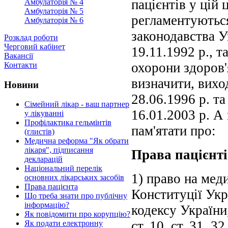
пацієнтів у цій
Амбулаторія № 4
Амбулаторія № 5
регламентуються
Амбулаторія № 6
законодавства У
Розклад роботи
Черговий кабінет
19.11.1992 р., т
Вакансії
охорони здоров'
Контакти
визначити, вихо
Новини
28.06.1996 р. т
Сімейний лікар - ваш партнер
16.01.2003 р. А
у лікуванні
Профілактика гельмінтів
пам'ятати про:
(глистів)
Медична реформа "Як обрати
лікаря", підписання
Права пацієнт
декларацій
Національний перелік
1) право на меди
основних лікарських засобів
Права пацієнта
Конституції Укра
Що треба знати про публічну
інформацію?
кодексу України, ч
Як повідомити про корупцію?
ст. 10, ст. 31, 32
Як подати електронну