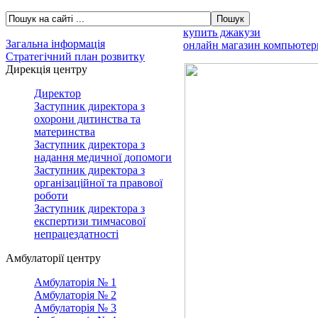
купить джакузи
Загальна інформація
онлайн магазин компьютер
Стратегічний план розвитку
Дирекція центру
Директор
Заступник директора з
охорони дитинства та
материнства
Заступник директора з
надання медичної допомоги
Заступник директора з
організаційної та правової
роботи
Заступник директора з
експертизи тимчасової
непрацездатності
Амбулаторії центру
Амбулаторія № 1
Амбулаторія № 2
Амбулаторія № 3