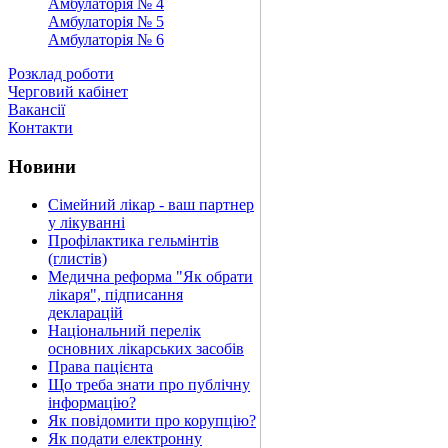
Амбулаторія № 4
Амбулаторія № 5
Амбулаторія № 6
Розклад роботи
Черговий кабінет
Вакансії
Контакти
Новини
Сімейний лікар - ваш партнер
у лікуванні
Профілактика гельмінтів
(глистів)
Медична реформа "Як обрати
лікаря", підписання
декларацій
Національний перелік
основних лікарських засобів
Права пацієнта
Що треба знати про публічну
інформацію?
Як повідомити про корупцію?
Як подати електронну